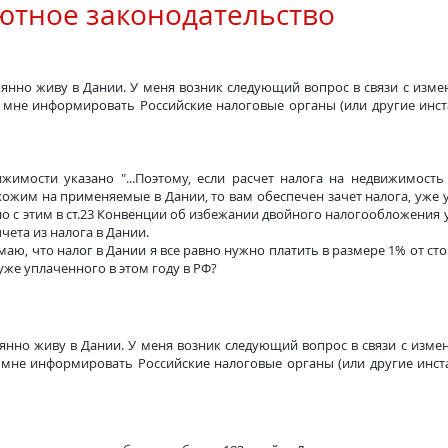
ютное законодательство
тоянно живу в Дании. У меня возник следующий вопрос в связи с изм
 мне информировать Российские налоговые органы (или другие инст
имости указано "...Поэтому, если расчет налога на недвижимост
ожим на применяемые в Дании, то вам обеспечен зачет налога, уже уп
о с этим в ст.23 Конвенции об избежании двойного налогообложения 
ычета из налога в Дании.
маю, что налог в Дании я все равно нужно платить в размере 1% от с
уже уплаченного в этом году в РФ?
тоянно живу в Дании. У меня возник следующий вопрос в связи с изм
 мне информировать Российские налоговые органы (или другие инста