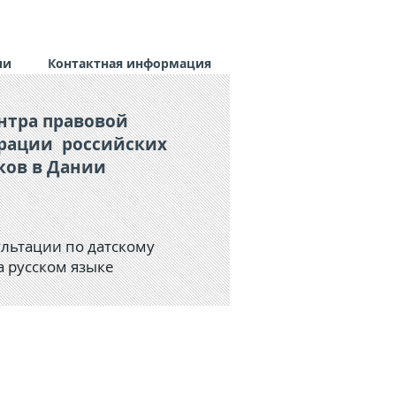
ии
Контактная информация
нтра правовой
рации российских
ков в Дании
льтации по датскому
а русском языке